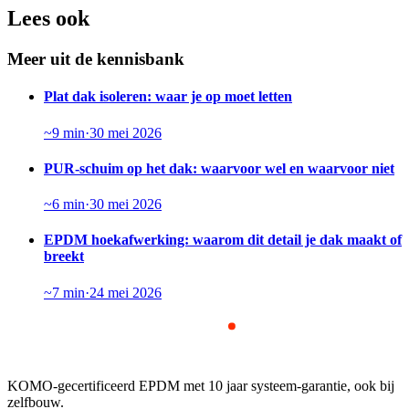
Lees ook
Meer uit de kennisbank
Plat dak isoleren: waar je op moet letten
~
9
min
·
30 mei 2026
PUR-schuim op het dak: waarvoor wel en waarvoor niet
~
6
min
·
30 mei 2026
EPDM hoekafwerking: waarom dit detail je dak maakt of
breekt
~
7
min
·
24 mei 2026
KOMO-gecertificeerd EPDM met 10 jaar systeem-garantie, ook bij
zelfbouw.