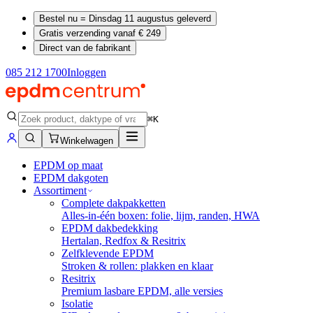
Bestel nu = Dinsdag 11 augustus geleverd
Gratis verzending vanaf € 249
Direct van de fabrikant
085 212 1700
Inloggen
⌘K
Winkelwagen
EPDM op maat
EPDM dakgoten
Assortiment
Complete dakpakketten
Alles-in-één boxen: folie, lijm, randen, HWA
EPDM dakbedekking
Hertalan, Redfox & Resitrix
Zelfklevende EPDM
Stroken & rollen: plakken en klaar
Resitrix
Premium lasbare EPDM, alle versies
Isolatie