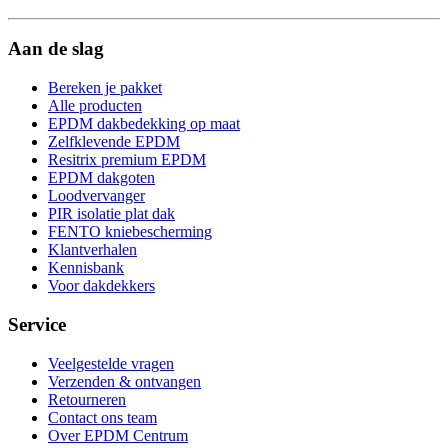
Aan de slag
Bereken je pakket
Alle producten
EPDM dakbedekking op maat
Zelfklevende EPDM
Resitrix premium EPDM
EPDM dakgoten
Loodvervanger
PIR isolatie plat dak
FENTO kniebescherming
Klantverhalen
Kennisbank
Voor dakdekkers
Service
Veelgestelde vragen
Verzenden & ontvangen
Retourneren
Contact ons team
Over EPDM Centrum