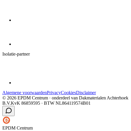
Isolatie-partner
Algemene voorwaarden
Privacy
Cookies
Disclaimer
©
2026
EPDM Centrum
· onderdeel van
Dakmaterialen Achterhoek
B.V.
KvK
86859595
· BTW
NL864119574B01
EPDM Centrum