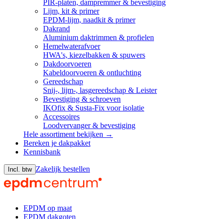
PIR-platen, dampremmer & bevestiging
Lijm, kit & primer
EPDM-lijm, naadkit & primer
Dakrand
Aluminium daktrimmen & profielen
Hemelwaterafvoer
HWA's, kiezelbakken & spuwers
Dakdoorvoeren
Kabeldoorvoeren & ontluchting
Gereedschap
Snij-, lijm-, lasgereedschap & Leister
Bevestiging & schroeven
IKOfix & Susta-Fix voor isolatie
Accessoires
Loodvervanger & bevestiging
Hele assortiment bekijken →
Bereken je dakpakket
Kennisbank
Zakelijk bestellen
Incl. btw
EPDM op maat
EPDM dakgoten