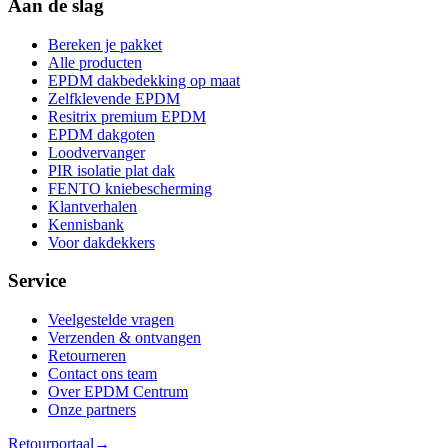
Aan de slag
Bereken je pakket
Alle producten
EPDM dakbedekking op maat
Zelfklevende EPDM
Resitrix premium EPDM
EPDM dakgoten
Loodvervanger
PIR isolatie plat dak
FENTO kniebescherming
Klantverhalen
Kennisbank
Voor dakdekkers
Service
Veelgestelde vragen
Verzenden & ontvangen
Retourneren
Contact ons team
Over EPDM Centrum
Onze partners
Retourportaal
→