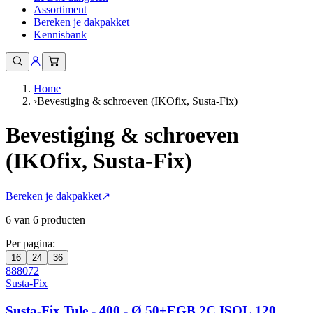
Assortiment
Bereken je dakpakket
Kennisbank
Home
›
Bevestiging & schroeven (IKOfix, Susta-Fix)
Bevestiging & schroeven
(IKOfix, Susta-Fix)
Bereken je dakpakket
↗
6 van 6 producten
Per pagina:
16
24
36
888072
Susta-Fix
Susta-Fix Tule - 400 - Ø 50+EGB 2C ISOL.120