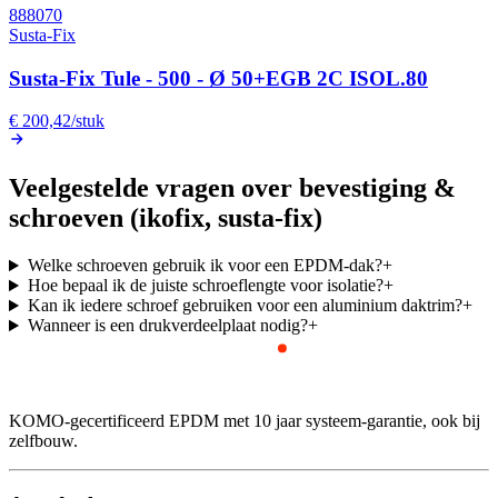
888070
Susta-Fix
Susta-Fix Tule - 500 - Ø 50+EGB 2C ISOL.80
€ 200,42
/
stuk
Veelgestelde vragen over bevestiging &
schroeven (ikofix, susta-fix)
Welke schroeven gebruik ik voor een EPDM-dak?
+
Hoe bepaal ik de juiste schroeflengte voor isolatie?
+
Kan ik iedere schroef gebruiken voor een aluminium daktrim?
+
Wanneer is een drukverdeelplaat nodig?
+
KOMO-gecertificeerd EPDM met 10 jaar systeem-garantie, ook bij
zelfbouw.