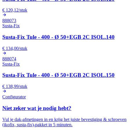
€ 120,12
/
stuk
888073
Susta-Fix
Susta-Fix Tule - 400 - Ø 50+EGB 2C ISOL.140
€ 134,00
/
stuk
888074
Susta-Fix
Susta-Fix Tule - 400 - Ø 50+EGB 2C ISOL.150
€ 138,99
/
stuk
Configurator
Niet zeker wat je nodig hebt?
Vul je dak-afmetingen in en krijg het juiste bevestiging & schroeven
(ikofix, susta-fix)-pakket in 5 minuten.