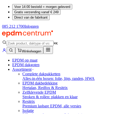
Voor 14:00 besteld = morgen geleverd
Gratis verzending vanaf € 249
Direct van de fabrikant
085 212 1700
Inloggen
⌘K
Winkelwagen
EPDM op maat
EPDM dakgoten
Assortiment
Complete dakpakketten
Alles-in-één boxen: folie, lijm, randen, HWA
EPDM dakbedekking
Hertalan, Redfox & Resitrix
Zelfklevende EPDM
Stroken & rollen: plakken en klaar
Resitrix
Premium lasbare EPDM, alle versies
Isolatie