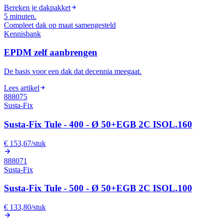
Bereken je dakpakket
5 minuten
.
Compleet dak op maat samengesteld
Kennisbank
EPDM zelf aanbrengen
De basis voor een dak dat decennia meegaat.
Lees artikel
888075
Susta-Fix
Susta-Fix Tule - 400 - Ø 50+EGB 2C ISOL.160
€ 153,67
/
stuk
888071
Susta-Fix
Susta-Fix Tule - 500 - Ø 50+EGB 2C ISOL.100
€ 133,80
/
stuk