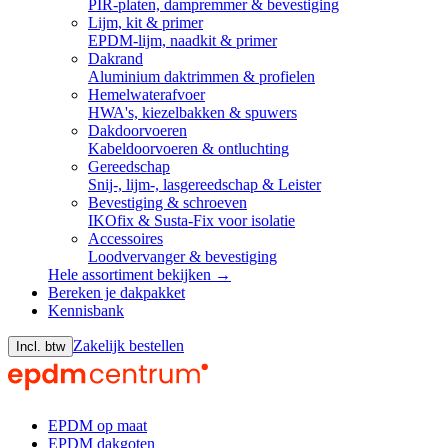
PIR-platen, dampremmer & bevestiging
Lijm, kit & primer
EPDM-lijm, naadkit & primer
Dakrand
Aluminium daktrimmen & profielen
Hemelwaterafvoer
HWA's, kiezelbakken & spuwers
Dakdoorvoeren
Kabeldoorvoeren & ontluchting
Gereedschap
Snij-, lijm-, lasgereedschap & Leister
Bevestiging & schroeven
IKOfix & Susta-Fix voor isolatie
Accessoires
Loodvervanger & bevestiging
Hele assortiment bekijken →
Bereken je dakpakket
Kennisbank
Zakelijk bestellen
Incl. btw
EPDM op maat
EPDM dakgoten