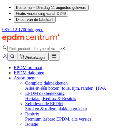
Bestel nu = Dinsdag 11 augustus geleverd
Gratis verzending vanaf € 249
Direct van de fabrikant
085 212 1700
Inloggen
⌘K
Winkelwagen
EPDM op maat
EPDM dakgoten
Assortiment
Complete dakpakketten
Alles-in-één boxen: folie, lijm, randen, HWA
EPDM dakbedekking
Hertalan, Redfox & Resitrix
Zelfklevende EPDM
Stroken & rollen: plakken en klaar
Resitrix
Premium lasbare EPDM, alle versies
Isolatie