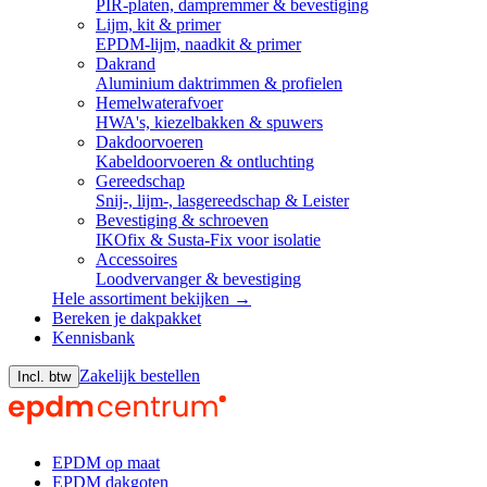
PIR-platen, dampremmer & bevestiging
Lijm, kit & primer
EPDM-lijm, naadkit & primer
Dakrand
Aluminium daktrimmen & profielen
Hemelwaterafvoer
HWA's, kiezelbakken & spuwers
Dakdoorvoeren
Kabeldoorvoeren & ontluchting
Gereedschap
Snij-, lijm-, lasgereedschap & Leister
Bevestiging & schroeven
IKOfix & Susta-Fix voor isolatie
Accessoires
Loodvervanger & bevestiging
Hele assortiment bekijken →
Bereken je dakpakket
Kennisbank
Zakelijk bestellen
Incl. btw
EPDM op maat
EPDM dakgoten